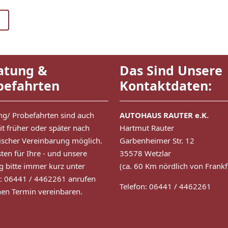
atung &
Das Sind Unsere
befahrten
Kontaktdaten:
ng/ Probefahrten sind auch
AUTOHAUS RAUTER e.K.
it früher oder später nach
Hartmut Rauter
nischer Vereinbarung möglich.
Garbenheimer Str. 12
ten für Ihre - und unsere
35578 Wetzlar
g bitte immer kurz unter
(ca. 60 Km nördlich von Frankf
n: 06441 / 4462261 anrufen
Telefon: 06441 / 4462261
nen Termin vereinbaren.