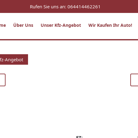
Rufen Sie uns an: 064414462261
me
Über Uns
Unser Kfz-Angebot
Wir Kaufen Ihr Auto!
fz-Angebot
EZ: