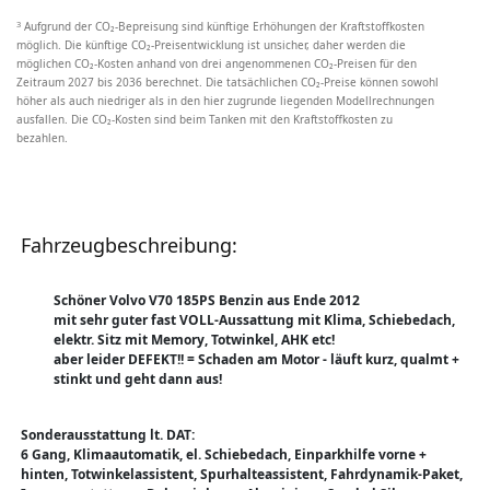
3
Aufgrund der CO₂-Bepreisung sind künftige Erhöhungen der Kraftstoffkosten
möglich. Die künftige CO₂-Preisentwicklung ist unsicher, daher werden die
möglichen CO₂-Kosten anhand von drei angenommenen CO₂-Preisen für den
Zeitraum 2027 bis 2036 berechnet. Die tatsächlichen CO₂-Preise können sowohl
höher als auch niedriger als in den hier zugrunde liegenden Modellrechnungen
ausfallen. Die CO₂-Kosten sind beim Tanken mit den Kraftstoffkosten zu
bezahlen.
Fahrzeugbeschreibung:
Schöner Volvo V70 185PS Benzin aus Ende 2012
mit sehr guter fast VOLL-Aussattung mit Klima, Schiebedach,
elektr. Sitz mit Memory, Totwinkel, AHK etc!
aber leider DEFEKT!! = Schaden am Motor - läuft kurz, qualmt +
stinkt und geht dann aus!
Sonderausstattung lt. DAT:
6 Gang, Klimaautomatik, el. Schiebedach, Einparkhilfe vorne +
hinten, Totwinkelassistent, Spurhalteassistent, Fahrdynamik-Paket,