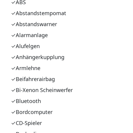
ABS
Abstandstempomat
Abstandswarner
Alarmanlage
Alufelgen
Anhängerkupplung
Armlehne
Beifahrerairbag
Bi-Xenon Scheinwerfer
Bluetooth
Bordcomputer
CD-Spieler