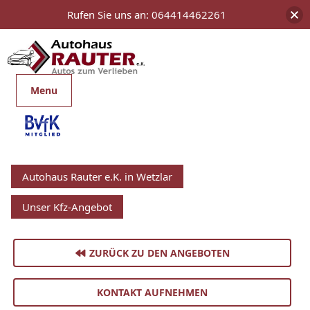
Rufen Sie uns an: 064414462261
Menu
Autohaus Rauter e.K. in Wetzlar
Unser Kfz-Angebot
ZURÜCK ZU DEN ANGEBOTEN
KONTAKT AUFNEHMEN