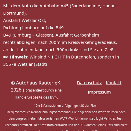
Mit dem Auto die Autobahn A45 (Sauerlandlinie, Hanau –
Dortmund),
Ausfahrt Wetzlar Ost,
Richtung Limburg auf die B49
B49 (Limburg – Giessen), Ausfahrt Garbenheim
rechts abbiegen, nach 200m im Kreisverkehr geradeaus,
an der Lahn entlang, nach 500m links sind Sie am Ziel!
=> Hinweis:
Wir sind N I C H T in Dutenhofen, sondern in
35578 Wetzlar (Stadt)
© Autohaus Rauter eK.
Datenschutz
Kontakt
2026
| präsentiert durch eine
Impressum
Händlerwebseite des
BVfK
1
Die Informationen erfolgen gemäß der Pkw-
Energieverbrauchskennzeichnungsverordnung. Die angegebenen Werte wurden nach
dem vorgeschrieben Messverfahren WLTP (World Harmonised Light Vehicles Test
Procedure) ermittelt. Der Kraftstoffverbrauch und der CO2-Ausstoß eines PKW sind nicht