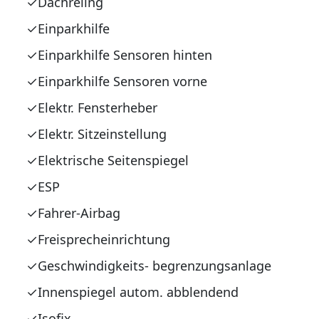
Dachreling
Einparkhilfe
Einparkhilfe Sensoren hinten
Einparkhilfe Sensoren vorne
Elektr. Fensterheber
Elektr. Sitzeinstellung
Elektrische Seitenspiegel
ESP
Fahrer-Airbag
Freisprecheinrichtung
Geschwindigkeits- begrenzungsanlage
Innenspiegel autom. abblendend
Isofix