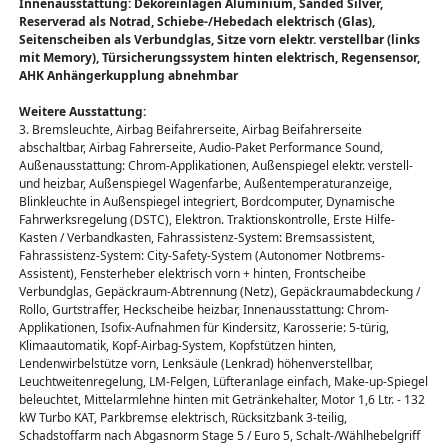
Innenausstattung: Dekoreinlagen Aluminium, Sanded Silver,
Reserverad als Notrad, Schiebe-/Hebedach elektrisch (Glas),
Seitenscheiben als Verbundglas, Sitze vorn elektr. verstellbar (links
mit Memory), Türsicherungssystem hinten elektrisch, Regensensor,
AHK Anhängerkupplung abnehmbar
Weitere Ausstattung:
3. Bremsleuchte, Airbag Beifahrerseite, Airbag Beifahrerseite
abschaltbar, Airbag Fahrerseite, Audio-Paket Performance Sound,
Außenausstattung: Chrom-Applikationen, Außenspiegel elektr. verstell-
und heizbar, Außenspiegel Wagenfarbe, Außentemperaturanzeige,
Blinkleuchte in Außenspiegel integriert, Bordcomputer, Dynamische
Fahrwerksregelung (DSTC), Elektron. Traktionskontrolle, Erste Hilfe-
Kasten / Verbandkasten, Fahrassistenz-System: Bremsassistent,
Fahrassistenz-System: City-Safety-System (Autonomer Notbrems-
Assistent), Fensterheber elektrisch vorn + hinten, Frontscheibe
Verbundglas, Gepäckraum-Abtrennung (Netz), Gepäckraumabdeckung /
Rollo, Gurtstraffer, Heckscheibe heizbar, Innenausstattung: Chrom-
Applikationen, Isofix-Aufnahmen für Kindersitz, Karosserie: 5-türig,
Klimaautomatik, Kopf-Airbag-System, Kopfstützen hinten,
Lendenwirbelstütze vorn, Lenksäule (Lenkrad) höhenverstellbar,
Leuchtweitenregelung, LM-Felgen, Lüfteranlage einfach, Make-up-Spiegel
beleuchtet, Mittelarmlehne hinten mit Getränkehalter, Motor 1,6 Ltr. - 132
kW Turbo KAT, Parkbremse elektrisch, Rücksitzbank 3-teilig,
Schadstoffarm nach Abgasnorm Stage 5 / Euro 5, Schalt-/Wählhebelgriff