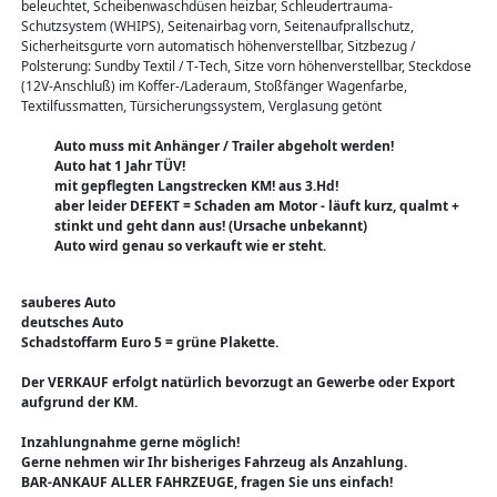
beleuchtet, Scheibenwaschdüsen heizbar, Schleudertrauma-
Schutzsystem (WHIPS), Seitenairbag vorn, Seitenaufprallschutz,
Sicherheitsgurte vorn automatisch höhenverstellbar, Sitzbezug /
Polsterung: Sundby Textil / T-Tech, Sitze vorn höhenverstellbar, Steckdose
(12V-Anschluß) im Koffer-/Laderaum, Stoßfänger Wagenfarbe,
Textilfussmatten, Türsicherungssystem, Verglasung getönt
Auto muss mit Anhänger / Trailer abgeholt werden!
Auto hat 1 Jahr TÜV!
mit gepflegten Langstrecken KM! aus 3.Hd!
aber leider DEFEKT = Schaden am Motor - läuft kurz, qualmt +
stinkt und geht dann aus! (Ursache unbekannt)
Auto wird genau so verkauft wie er steht.
sauberes Auto
deutsches Auto
Schadstoffarm Euro 5 = grüne Plakette.
Der VERKAUF erfolgt natürlich bevorzugt an Gewerbe oder Export
aufgrund der KM.
Inzahlungnahme gerne möglich!
Gerne nehmen wir Ihr bisheriges Fahrzeug als Anzahlung.
BAR-ANKAUF ALLER FAHRZEUGE, fragen Sie uns einfach!