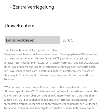
Zentralverriegelung
Umweltdaten:
Emissionsklasse:
Euro 5
1
Die Informationen erfolgen gemäß der Pkw-
Energieverbrauchskennzeichnungsverordnung. Die angegebenen Werte wurden
nach dem vorgeschrieben Messverfahren WLTP (World Harmonised Light
Vehicles Test Procedure) ermittelt. Der Kraftstoffverbrauch und der CO2-Ausstoß
eines PKW sind nicht nur von der effizienten Ausnutzung des Kraftstoffs durch
den PKW, sondern auch vom Fahrstil und anderen nichttechnischen Faktoren
abhängig. CO2 ist das für die Erderwärmung hauptsächlich verantwortliche
Treibgas.
2
Weitere Informationen zum offiziellen Kraftstoffverbrauch und zu den
offiziellen spezifischen CO₂-Emissionen und ggf. zum Stromverbrauch neuer Pkw
können dem Leitfaden über den offiziellen Kraftstoffverbrauch, die offiziellen
spezifischen CO₂-Emissionen und den offiziellen Stromverbrauch neuer Pkw
entnommen werden. Dieser ist an allen Verkaufsstellen und bei der Deutschen
Automobil Treuhand GmbH unentgeltlich erhältlich, sowie unter www.dat.de